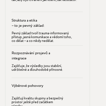
tak, aby byli chráněni jak klient, tak facilitátor.
Struktura a etika
– to je pevný základ:
Pevný základ tvoří trauma-informovaný
přístup, jasná komunikace a vědomí toho,
co dělat – a co nikdy nedělat.
Rozpoznávání projevů a
integrace
Zajišťuje, že výsledky jsou stabilní,
udržitelné a dlouhodobě přínosné.
Výběrové pohovory
Zajišťují kvalitu skupiny a bezpečný
prostor ještě před začátkem