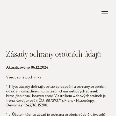
Zásady ochrany osobních údajů
Aktualizováno 06.12.2024
Všeobecné podmínky
1.1 Tyto zásady definují postup zpracování a ochrany osobních
údajů shromážděných prostřednictvím webových stránek
https://spiritual-heaven.com/. Vlastníkem webových stránek je
Irena Kovaljuková (IČO: 88729371), Praha - Hlubočepy,
Devonská 1242/16, 15200.
1.2. Účelem těchto zásad je ochrana osobních údajů uživatelů