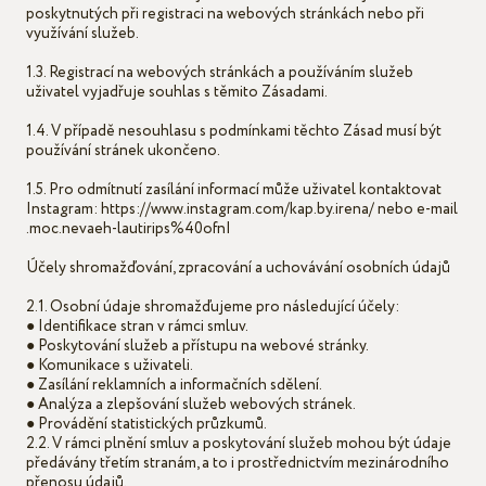
poskytnutých při registraci na webových stránkách nebo při
využívání služeb.
1.3. Registrací na webových stránkách a používáním služeb
uživatel vyjadřuje souhlas s těmito Zásadami.
1.4. V případě nesouhlasu s podmínkami těchto Zásad musí být
používání stránek ukončeno.
1.5. Pro odmítnutí zasílání informací může uživatel kontaktovat
Instagram: https://www.instagram.com/kap.by.irena/ nebo e-mail
.moc.nevaeh-lautirips%40ofnI
Účely shromažďování, zpracování a uchovávání osobních údajů
2.1. Osobní údaje shromažďujeme pro následující účely:
● Identifikace stran v rámci smluv.
● Poskytování služeb a přístupu na webové stránky.
● Komunikace s uživateli.
● Zasílání reklamních a informačních sdělení.
● Analýza a zlepšování služeb webových stránek.
● Provádění statistických průzkumů.
2.2. V rámci plnění smluv a poskytování služeb mohou být údaje
předávány třetím stranám, a to i prostřednictvím mezinárodního
přenosu údajů.