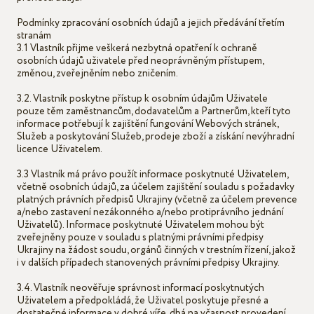
Podmínky zpracování osobních údajů a jejich předávání třetím
stranám
3.1 Vlastník přijme veškerá nezbytná opatření k ochraně
osobních údajů uživatele před neoprávněným přístupem,
změnou, zveřejněním nebo zničením.
3.2. Vlastník poskytne přístup k osobním údajům Uživatele
pouze těm zaměstnancům, dodavatelům a Partnerům, kteří tyto
informace potřebují k zajištění fungování Webových stránek,
Služeb a poskytování Služeb, prodeje zboží a získání nevýhradní
licence Uživatelem.
3.3 Vlastník má právo použít informace poskytnuté Uživatelem,
včetně osobních údajů, za účelem zajištění souladu s požadavky
platných právních předpisů Ukrajiny (včetně za účelem prevence
a/nebo zastavení nezákonného a/nebo protiprávního jednání
Uživatelů). Informace poskytnuté Uživatelem mohou být
zveřejněny pouze v souladu s platnými právními předpisy
Ukrajiny na žádost soudu, orgánů činných v trestním řízení, jakož
i v dalších případech stanovených právními předpisy Ukrajiny.
3.4. Vlastník neověřuje správnost informací poskytnutých
Uživatelem a předpokládá, že Uživatel poskytuje přesné a
dostatečné informace v dobré víře, dbá na včasnost provedení