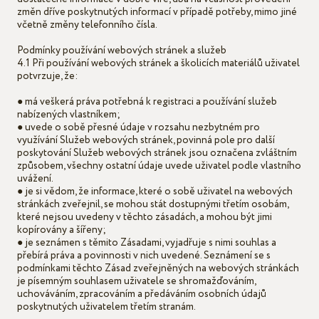
změn dříve poskytnutých informací v případě potřeby, mimo jiné
včetně změny telefonního čísla.
Podmínky používání webových stránek a služeb
4.1 Při používání webových stránek a školicích materiálů uživatel
potvrzuje, že:
● má veškerá práva potřebná k registraci a používání služeb
nabízených vlastníkem;
● uvede o sobě přesné údaje v rozsahu nezbytném pro
využívání Služeb webových stránek, povinná pole pro další
poskytování Služeb webových stránek jsou označena zvláštním
způsobem, všechny ostatní údaje uvede uživatel podle vlastního
uvážení.
● je si vědom, že informace, které o sobě uživatel na webových
stránkách zveřejnil, se mohou stát dostupnými třetím osobám,
které nejsou uvedeny v těchto zásadách, a mohou být jimi
kopírovány a šířeny;
● je seznámen s těmito Zásadami, vyjadřuje s nimi souhlas a
přebírá práva a povinnosti v nich uvedené. Seznámení se s
podmínkami těchto Zásad zveřejněných na webových stránkách
je písemným souhlasem uživatele se shromažďováním,
uchováváním, zpracováním a předáváním osobních údajů
poskytnutých uživatelem třetím stranám.