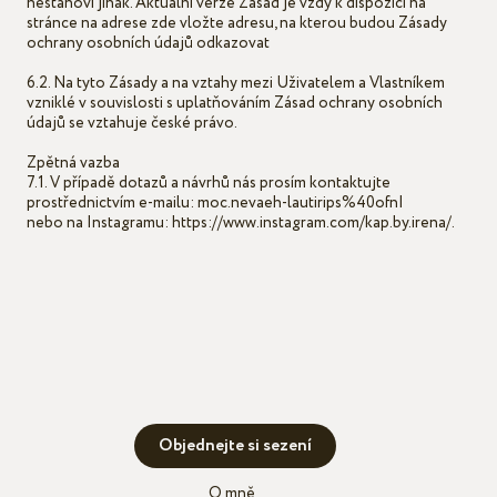
nestanoví jinak. Aktuální verze Zásad je vždy k dispozici na
stránce na adrese zde vložte adresu, na kterou budou Zásady
ochrany osobních údajů odkazovat
6.2. Na tyto Zásady a na vztahy mezi Uživatelem a Vlastníkem
vzniklé v souvislosti s uplatňováním Zásad ochrany osobních
údajů se vztahuje české právo.
Zpětná vazba
7.1. V případě dotazů a návrhů nás prosím kontaktujte
prostřednictvím e-mailu: moc.nevaeh-lautirips%40ofnI
nebo na Instagramu: https://www.instagram.com/kap.by.irena/.
Objednejte si sezení
O mně