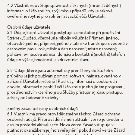
4.2 Vlastník neověřuje správnost získaných (shromážděných)
informací o Uživatelích, s výjimkou případů, kdy je takové
ověření nezbytné pro splnění závazků vůči Uživateli.
Osobní údaje uživatele
5.1. Údaje, které Uživatel poskytuje samostatně při používání
Stránek, Služeb, včetně, ale nikoliv výlučně: Příjmení, jméno,
otcovské jméno; příjmení, jméno v latinské transkripci uvedené v
cestovním pasu; rok, měsíc a den narození; místo narození;
pohlaví; e-mailová adresa; domácí a kontaktní (mobilní) telefon;
údaje o výšce, hmotnosti a zdravotním stavu.
5.2. Údaje, které jsou automaticky přenášeny do Služeb v
průběhu jejich používání pomocí softwaru nainstalovaného v
zařízení Uživatele, včetně IP adresy, informací o souborech
cookie, informací o prohlížeči Uživatele (nebo jiném programu,
prostřednictvím kterého jsou Služby přístupné), času přístupu,
adresy požadované stránky.
Změny zásad ochrany osobních údajů
6.1. Vlastník má právo provádět změny těchto Zásad ochrany
osobních údajů. Při provádění změn aktuální verze je uvedeno
datum poslední aktualizace. Nová verze Zásad vstupuje v
platnost okamžikem jejího zveřejnění, pokud nová verze Zásad